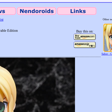
ist
Other n
able Edition
Buy this on:
Saber : 